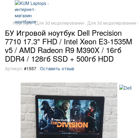
Ноутбуки
Для 3d моделирования
Для 3d моделирования D
БУ Игровой ноутбук Dell Precision
7710 17.3" FHD / Intel Xeon E3-1535M
v5 / AMD Radeon R9 M390X / 16гб
DDR4 / 128гб SSD + 500гб HDD
Артикул:
#1557
Оставить отзыв