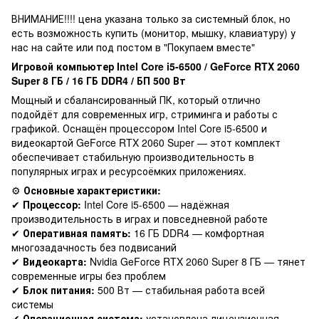
ВНИМАНИЕ!!!! цена указана только за системный блок, но
есть возможность купить (монитор, мышку, клавиатуру) у
нас на сайте или под постом в "Покупаем вместе"
Игровой компьютер Intel Core i5-6500 / GeForce RTX 2060
Super 8 ГБ / 16 ГБ DDR4 / БП 500 Вт
Мощный и сбалансированный ПК, который отлично
подойдёт для современных игр, стриминга и работы с
графикой. Оснащён процессором Intel Core i5-6500 и
видеокартой GeForce RTX 2060 Super — этот комплект
обеспечивает стабильную производительность в
популярных играх и ресурсоёмких приложениях.
⚙️
Основные характеристики:
✔
Процессор:
Intel Core i5-6500 — надёжная
производительность в играх и повседневной работе
✔
Оперативная память:
16 ГБ DDR4 — комфортная
многозадачность без подвисаний
✔
Видеокарта:
Nvidia GeForce RTX 2060 Super 8 ГБ — тянет
современные игры без проблем
✔
Блок питания:
500 Вт — стабильная работа всей
системы
✔
Операционная система:
установлена лицензионная