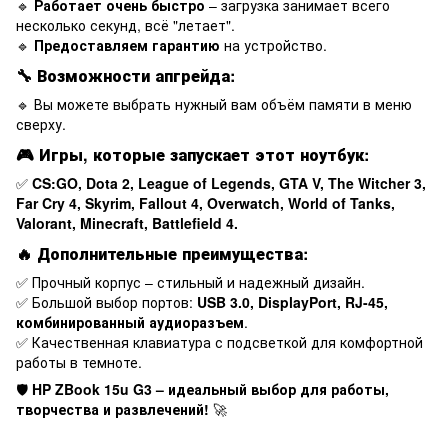
🔹
Работает очень быстро
– загрузка занимает всего
несколько секунд, всё "летает".
🔹
Предоставляем гарантию
на устройство.
🔧
Возможности апгрейда:
🔹 Вы можете выбрать нужный вам объём памяти в меню
сверху.
🎮
Игры, которые запускает этот ноутбук:
✅
CS:GO, Dota 2, League of Legends, GTA V, The Witcher 3,
Far Cry 4, Skyrim, Fallout 4, Overwatch, World of Tanks,
Valorant, Minecraft, Battlefield 4.
🔥
Дополнительные преимущества:
✅ Прочный корпус – стильный и надежный дизайн.
✅ Большой выбор портов:
USB 3.0, DisplayPort, RJ-45,
комбинированный аудиоразъем
.
✅ Качественная клавиатура с подсветкой для комфортной
работы в темноте.
🛡
HP ZBook 15u G3 – идеальный выбор для работы,
творчества и развлечений!
🚀