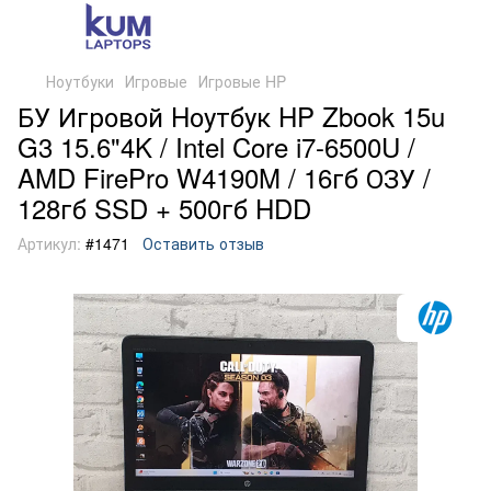
Ноутбуки
Игровые
Игровые HP
БУ Игровой Hоутбук HP Zbook 15u
G3 15.6"4K / Intel Core i7-6500U /
AMD FirePro W4190M / 16гб ОЗУ /
128гб SSD + 500гб HDD
Артикул:
#1471
Оставить отзыв