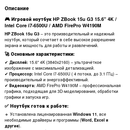
Описание
🎮
Игровой ноутбук HP ZBook 15u G3 15.6" 4K /
Intel Core i7-6500U / AMD FirePro W4190M
HP ZBook 15u G3
– это производительный и надежный
ноутбук, который сочетает в себе высокое разрешение
экрана и мощность для работы и развлечений.
🚀
Основные характеристики:
✔
Дисплей:
15.6" 4K (3840x2160) – ультрачёткое
изображение с максимальной детализацией.
✔
Процессор:
Intel Core i7-6500U ( 4 потока, до 3.1 ГГц) –
производительный и энергоэффективный.
✔
Видеокарта:
AMD FirePro W4190M – профессиональная
графика, подходящая для 3D-моделирования, обработки
графики и запуска игр.
✅
Ноутбук готов к работе:
🔹 Установлена лицензированная
Windows 11
, все
необходимые драйверы и программы (
Word, Excel и
другие
).