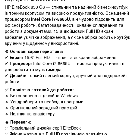
HP EliteBook 850 G6 — стильний та надійний бізнес-ноутбук
із тонким корпусом та високою продуктивністю. Оснащений
процесором
Intel Core i7-8665U
, він чудово підходить для
офісної роботи, багатозадачності, онлайн-спілкування та
роботи з документами. 15.6-дюймовий Full HD екран
забезпечує чітке зображення, а якісна збірка робить ноутбук
зручним у щоденному використанні.
⚙️
Основні характеристики:
✔
Екран:
15.6" Full HD — чітке та яскраве зображення
✔
Процесор:
Intel Core i7-8665U — висока продуктивність
для роботи та мультимедіа
✔
Дизайн:
тонкий і легкий корпус, зручний для подорожей і
роботи
✅
Повністю готовий до роботи:
🔹 Встановлена ліцензійна Windows
🔹 Усі драйвери та необхідні програми
🔹 Оригінальний зарядний пристрій
🔹 Наліпки на клавіатуру
🔥
Переваги:
✅ Преміальний дизайн серії EliteBook
✅ Якісна матриця з Full HD роздільною здатністю