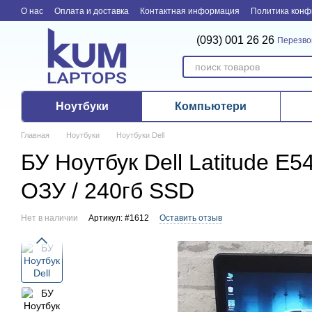
Перейти к основному контенту
О нас
Оплата и доставка
Контактная информация
Политика конф
(093) 001 26 26
Перезво
Ноутбуки
Компьютери
Главная
Ноутбуки
Ноутбуки Dell
БУ Ноутбук Dell Latitude E5
ОЗУ / 240гб SSD
Нет в наличии
Артикул: #1612
Оставить отзыв