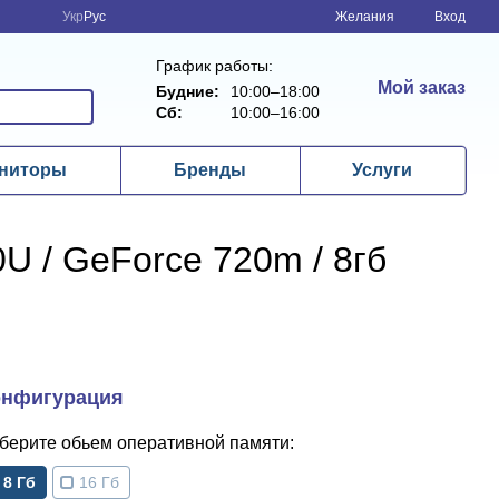
Укр
Рус
Желания
Вход
График работы:
Мой заказ
Будние:
10:00–18:00
Сб:
10:00–16:00
ниторы
Бренды
Услуги
00U / GeForce 720m / 8гб
обьем оперативной памяти
8 Гб
16 Гб