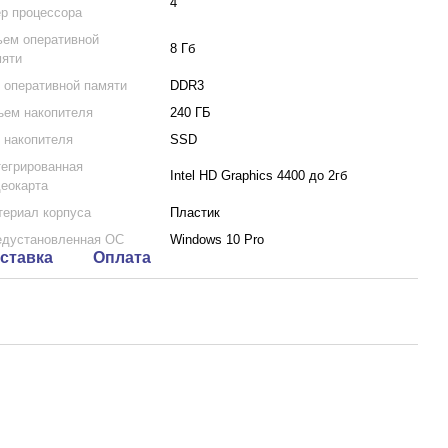
4
р процессора
ем оперативной
8 Гб
мяти
 оперативной памяти
DDR3
ем накопителя
240 ГБ
 накопителя
SSD
егрированная
Intel HD Graphics 4400 до 2гб
еокарта
ериал корпуса
Пластик
едустановленная ОС
Windows 10 Pro
ставка
Оплата