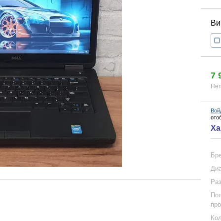
7 
Нет
Вой
ото
Ха
Бр
Диа
Раз
Пол
про
Кол