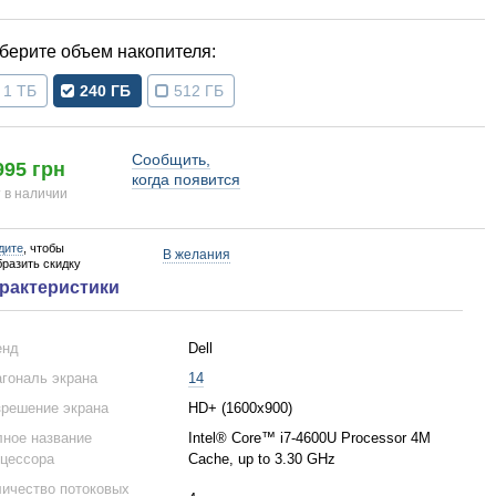
объем накопителя
1 ТБ
240 ГБ
512 ГБ
Сообщить,
995 грн
когда появится
 в наличии
дите
, чтобы
В желания
бразить скидку
рактеристики
енд
Dell
гональ экрана
14
решение экрана
HD+ (1600x900)
ное название
Intel® Core™ i7-4600U Processor 4M
цессора
Cache, up to 3.30 GHz
ичество потоковых