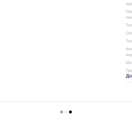
яде
Обь
па
Тип
Объ
Тип
Инт
вид
Мат
Пр
До