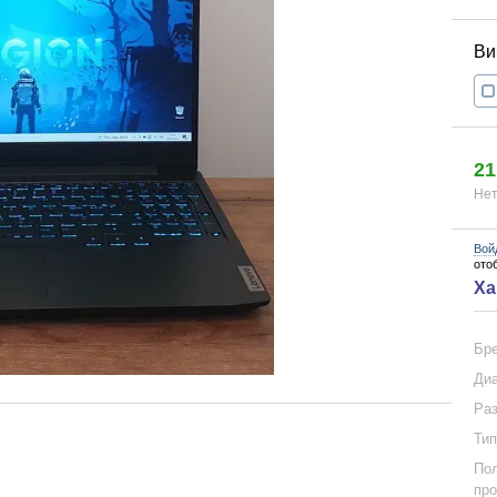
21
Нет
Вой
ото
Ха
Бр
Диа
Раз
Тип
Пол
про