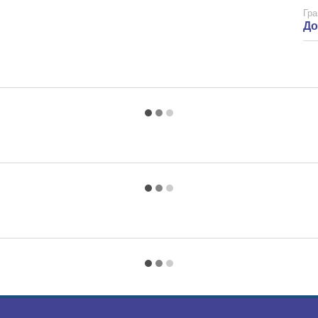
Гра
До