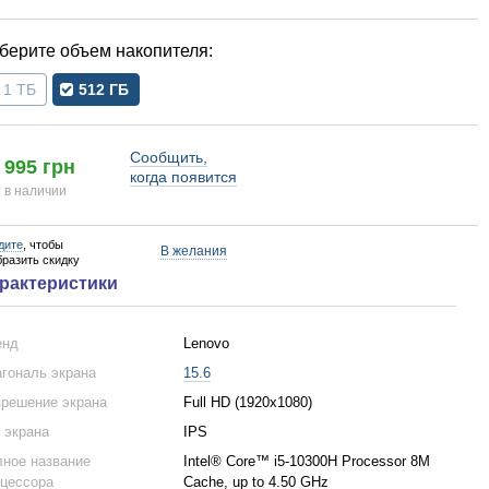
объем накопителя
1 ТБ
512 ГБ
Сообщить,
 995 грн
когда появится
 в наличии
дите
, чтобы
В желания
бразить скидку
рактеристики
енд
Lenovo
гональ экрана
15.6
решение экрана
Full HD (1920x1080)
 экрана
IPS
ное название
Intel® Core™ i5-10300H Processor 8M
цессора
Cache, up to 4.50 GHz