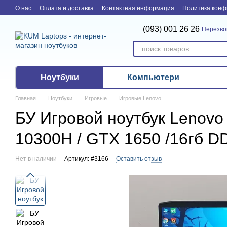
Перейти к основному контенту
О нас
Оплата и доставка
Контактная информация
Политика конф
(093) 001 26 26
Перезво
Ноутбуки
Компьютери
Главная
Ноутбуки
Игровые
Игровые Lenovo
БУ Игровой ноутбук Lenovo 
10300H / GTX 1650 /16гб D
Нет в наличии
Артикул: #3166
Оставить отзыв