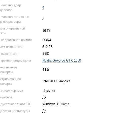
ичество ядер
4
цессора
ичество потоковых
8
р процессора
ем оперативной
16 Гб
мяти
 оперативной памяти
DDR4
ем накопителя
512 ГБ
 накопителя
SSD
кретная видеокарта
Nvidia GeForce GTX 1650
ъем памяти
4 ГБ
еокарты
егрированная
Intel UHD Graphics
еокарта
ериал корпуса
Пластик
-камера
Да
едустановленная ОС
Windows 11 Home
светка клавиатуры
Да