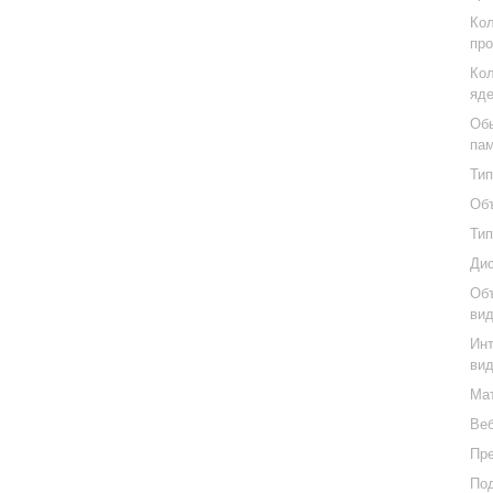
Кол
про
Кол
яде
Обь
па
Тип
Объ
Тип
Дис
Об
вид
Инт
вид
Мат
Веб
Пр
Под