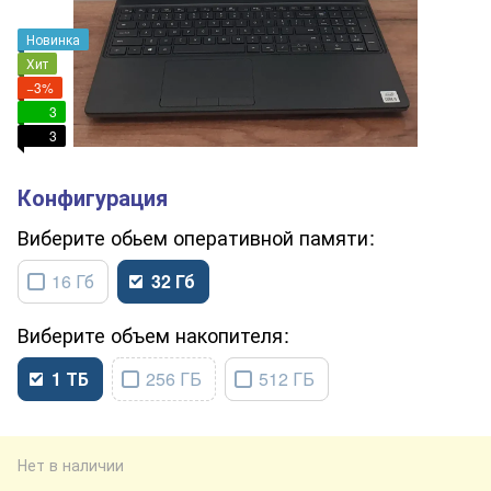
Новинка
Хит
−3%
3
3
обьем оперативной памяти
16 Гб
32 Гб
объем накопителя
1 ТБ
256 ГБ
512 ГБ
Нет в наличии