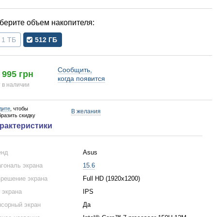
объем накопителя
1 ТБ
512 ГБ
Сообщить,
 995 грн
когда появится
 в наличии
дите
, чтобы
В желания
бразить скидку
рактеристики
енд
Asus
гональ экрана
15.6
решение экрана
Full HD (1920x1200)
 экрана
IPS
сорный экран
Да