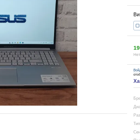
19
Нет
Вой
ото
Ха
Бр
Диа
Раз
Тип
Сен