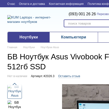
Перейти к основному контенту
О нас
Оплата и доставка
Контактная информация
Политика конф
(093) 001 26 26
Перезво
Ноутбуки
Компьютери
Главная
Ноутбуки
Ноутбуки Asus
БВ Ноутбук Asus Vivobook F1
512гб SSD
Нет в наличии
Артикул: #2026.3
Оставить отзыв