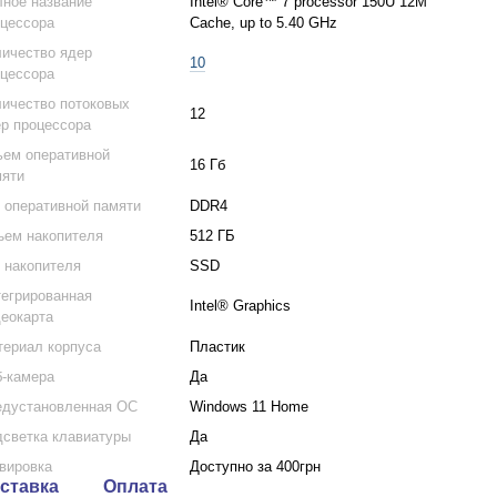
ное название
Intel® Core™ 7 processor 150U 12M
цессора
Cache, up to 5.40 GHz
ичество ядер
10
цессора
ичество потоковых
12
р процессора
ем оперативной
16 Гб
мяти
 оперативной памяти
DDR4
ем накопителя
512 ГБ
 накопителя
SSD
егрированная
Intel® Graphics
еокарта
ериал корпуса
Пластик
-камера
Да
едустановленная ОС
Windows 11 Home
светка клавиатуры
Да
вировка
Доступно за 400грн
ставка
Оплата