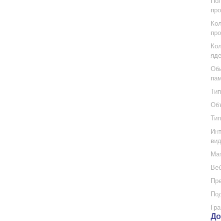
Пол
про
Кол
про
Кол
яде
Обь
па
Тип
Объ
Тип
Инт
вид
Мат
Веб
Пр
Под
Гра
До