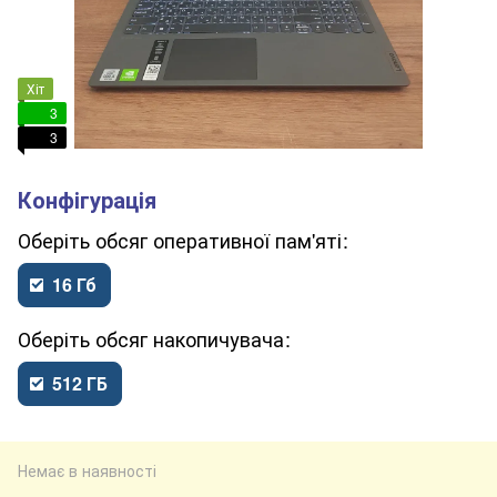
Хіт
3
3
обсяг оперативної пам'яті
16 Гб
обсяг накопичувача
512 ГБ
Немає в наявності