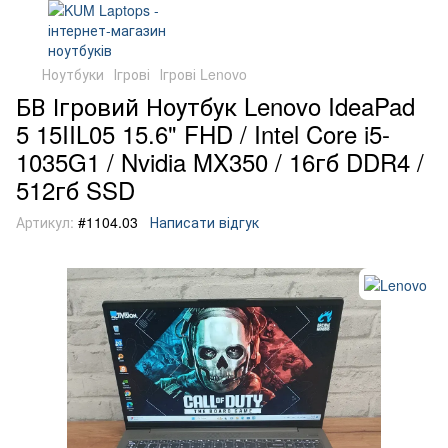
Ноутбуки
Ігрові
Ігрові Lenovo
БВ Ігровий Ноутбук Lenovo IdeaPad
5 15IIL05 15.6" FHD / Intel Core i5-
1035G1 / Nvidia MX350 / 16гб DDR4 /
512гб SSD
Артикул:
#1104.03
Написати відгук