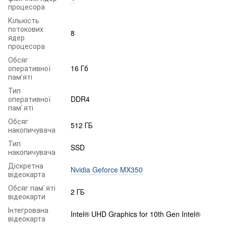
процесора
Кількість
потокових
8
ядер
процесора
Обсяг
оперативної
16 Гб
пам'яті
Тип
оперативної
DDR4
пам`яті
Обсяг
512 ГБ
накопичувача
Тип
SSD
накопичувача
Діскретна
Nvidia Geforce MX350
відеокарта
Обсяг пам`яті
2 ГБ
відеокарти
Інтегрована
Intel® UHD Graphics for 10th Gen Intel®
відеокарта