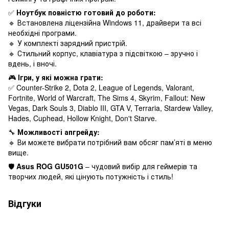
✅
Ноутбук повністю готовий до роботи:
🔹 Встановлена ліцензійна Windows 11, драйвери та всі
необхідні програми.
🔹 У комплекті зарядний пристрій.
🔹 Стильний корпус, клавіатура з підсвіткою – зручно і
вдень, і вночі.
🎮
Ігри, у які можна грати:
✅ Counter-Strike 2, Dota 2, League of Legends, Valorant,
Fortnite, World of Warcraft, The Sims 4, Skyrim, Fallout: New
Vegas, Dark Souls 3, Diablo III, GTA V, Terraria, Stardew Valley,
Hades, Cuphead, Hollow Knight, Don't Starve.
🔧
Можливості апгрейду:
🔹 Ви можете вибрати потрібний вам обсяг пам’яті в меню
вище.
🛡
Asus ROG GU501G
– чудовий вибір для геймерів та
творчих людей, які цінують потужність і стиль!
Відгуки