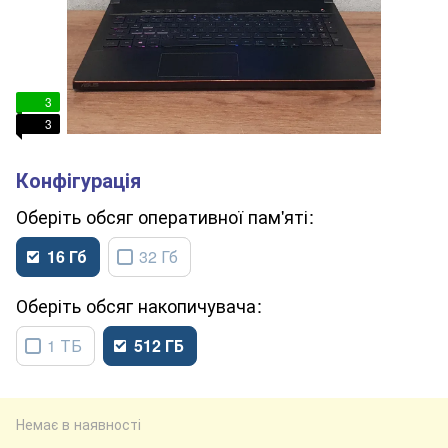
3
3
обсяг оперативної пам'яті
16 Гб
32 Гб
обсяг накопичувача
1 ТБ
512 ГБ
Немає в наявності