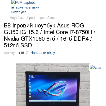
Ноутбуки
Ігрові
Ігрові Asus
БВ Ігровий ноутбук Asus ROG
GU501G 15.6 / Intel Core i7-8750H /
Nvidia GTX1060 6гб / 16гб DDR4 /
512гб SSD
Артикул:
#1517
Написати відгук