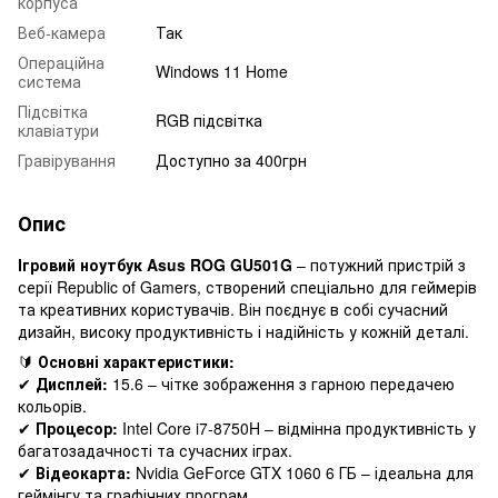
корпуса
Веб-камера
Так
Операційна
Windows 11 Home
система
Підсвітка
RGB підсвітка
клавіатури
Гравірування
Доступно за 400грн
Опис
Ігровий ноутбук Asus ROG GU501G
– потужний пристрій з
серії Republic of Gamers, створений спеціально для геймерів
та креативних користувачів. Він поєднує в собі сучасний
дизайн, високу продуктивність і надійність у кожній деталі.
🔰
Основні характеристики:
✔
Дисплей:
15.6 – чітке зображення з гарною передачею
кольорів.
✔
Процесор:
Intel Core i7-8750H – відмінна продуктивність у
багатозадачності та сучасних іграх.
✔
Відеокарта:
Nvidia GeForce GTX 1060 6 ГБ – ідеальна для
геймінгу та графічних програм.