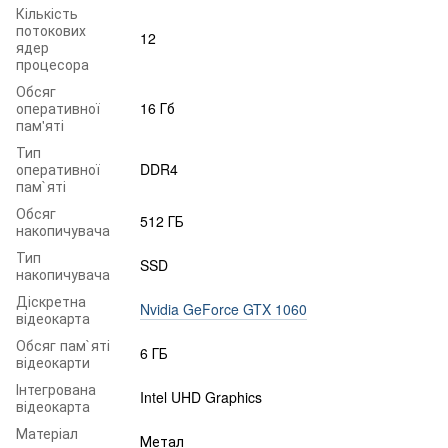
Кількість
потокових
12
ядер
процесора
Обсяг
оперативної
16 Гб
пам'яті
Тип
оперативної
DDR4
пам`яті
Обсяг
512 ГБ
накопичувача
Тип
SSD
накопичувача
Діскретна
Nvidia GeForce GTX 1060
відеокарта
Обсяг пам`яті
6 ГБ
відеокарти
Інтегрована
Intel UHD Graphics
відеокарта
Матеріал
Метал