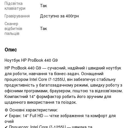
Підсвітка
Так
клавіатури
Гравірування
Доступно за 400грн
Сканер
відбитків
Так
пальців
Опис
Ноутбук HP ProBook 440 G9
HP ProBook 440 G9 — сучасний, надійний і швидкий ноутбук
для роботи, навчання та бізнес-задач. Оснащений
процесором Intel Core i7-1255U, він забезпечує стабільну
продуктивність у багатозадачному режимі, швидку роботу з
офісними програмами, браузером, поштою та відеозвʼязком.
Компактний 14" формфактор робить його зручним для
щоденного використання та поїздок.
⚙️ Основні характеристики:
✔ Екран: 14" Full HD — чітке зображення та комфорт для
очей
✔ Процесор: Intel Core i7-1255U — швидка та