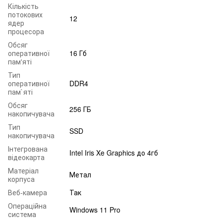
Кількість
потокових
12
ядер
процесора
Обсяг
оперативної
16 Гб
пам'яті
Тип
оперативної
DDR4
пам`яті
Обсяг
256 ГБ
накопичувача
Тип
SSD
накопичувача
Інтегрована
Intel Iris Xe Graphics до 4гб
відеокарта
Матеріал
Метал
корпуса
Веб-камера
Так
Операційна
Windows 11 Pro
система